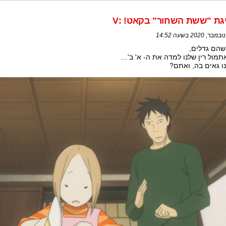
גת "ששת השחור" בקאט! :V
שהם גדלים,
תמול רין שלנו למדה את ה- א' ב'…
ו גאים בה, ואתם?