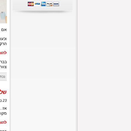
אם ג
וכעת
הרקי
להורד
בברכ
צוות aT
נכתב
שלום
23 באוקטובר, 2020 בשעה 13:25
אז… 
מקוו
להורד