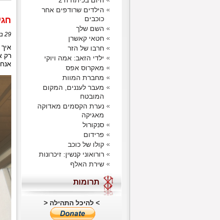
היום בכיתה ה'2
הילדים שרודפים אחר
כוכבים
חגי
השם שלך
29 בנובמבר, 2020 בשעה 14:52
חטאי קאשרן
איך 
חרבו של הזר
רק א
ילדי הזאב: אמה ויוקי
אנחנ
מאקרוס אפס
מחברת המוות
מעבר לעננים, המקום
המובטח
נערת הקסמים מאדוקה
מאגיקה
סנקורול
פרידום
קולו של כוכב
רורואוני קנשין: זיכרונות
שירת האלף
תרומות
> להיכל התהילה <