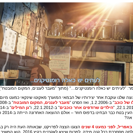
ר: "לעיתים יש כאלה רומנטיקנים…" (מתוך "מעבר לעננים, המקום המובטח")
צה שלנו עוקבת אחר יצירותיו של הבמאי המוערך מאקוטו שינקאי כמעט מיום
ו של כוכב
" ב-1.2.2006, ואז הסרט "
מעבר לעננים, המקום המובטח
" ב-22.1.2008, "
הילדים שרודפים אחר כוכבים
" ב-22.1.2012, ו"
גן המילים
" ב-4.4.2014.
אה?
הצגנו הצצה לפרויקט, שבאותה העת היה רק בגד
להצלחה מסחררת בכל קנה מידה