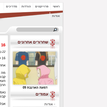
ראשי
פרוייקטים
הורדות
מדריכים
אודות
שחרורים אחרונים
 16
22 בינואר, 2021 בשעה 2:58
16 שנים! הקבוצה שלנו נמצאת כבר בשלהי גיל ההתבגרות שלה.
אחרי 16 שנים בזירת הפנסאב, ניתן כבר לומר שחלק בלתי מבוטל מהקהל 
מה ל
קבוצ
העול
הרבה
דמעת הארנבת 09
נאמר
עמודים
קבוצ
אבל 
אודות