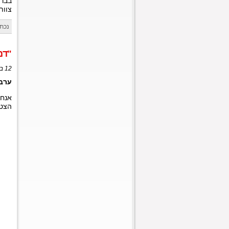
בברכ
צוות aT
נכתב
"דמע
12 בספטמבר, 2020 בשעה 20:22
ערב 
אנחנו
הצטר