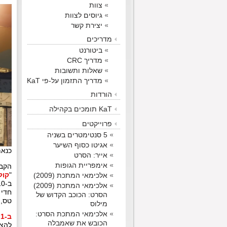
צוות
גיוסים לצוות
יצירת קשר
מדריכים
ביטורנט
מדריך CRC
שאלות ותשובות
מדריך התזמון על-פי KaT
הורדות
KaT תומכים בקהילה
פרוייקטים
5 סנטימטרים בשניה
אגיטו כסוף השיער
כנאמ
אייר: הסרט
אימפריית הגופות
הקבו
אלכימאי המתכת (2009)
"
קול
ב-22.1.2010, "
אלכימאי המתכת (2009)
הסרט: הכוכב הקדוש של
טס, 
מילוס
אלכימאי המתכת הסרט:
ב-1 באפריל, לפני כמעט 4 שנים
הכובש את שאמבלה