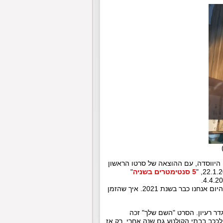
 היווסדה, עם ההוצאה של סרטו הראשון
5 סנטימטרים בשניה
"
חדי העין בטח כבר הבחינו בדפוס חוזר – אולם ההוצאה האחרונה הייתה ב-2014 והיום אנחנו כבר בשנת 2021. איך שהזמן
ר רעיון. הסרט "השם שלך" זכה
. למרות שיצא לאקרנים בקיץ 2016, הוא המשיך לככב בבתי הקולנוע גם שנה אחרי, רק אז