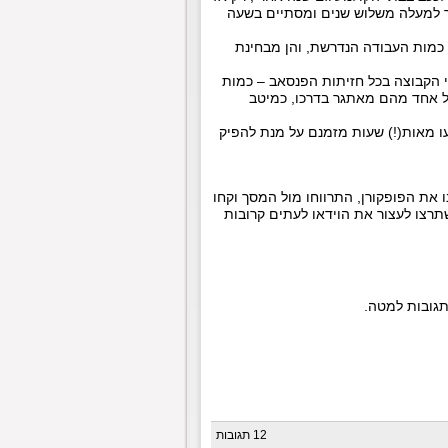
שך למעלה משלוש שנים ומסתיים בשעה
 כמות העבודה הנדרשת, והן מבחינת
רי הקבוצה בכל חזיתות הפנסאב – כמות
1 פריטים ייחודיים לעיצוב, כל אחד מהם מאתגר בדרכו, כמיטב
עו מאות(!) שעות מזמנם על מנת להפיק
 את הפופקורן, התרווחו מול המסך וקחו
תרצו לעצור את הוידאו לעתים קרובות
תגובות למטה.
12 תגובות