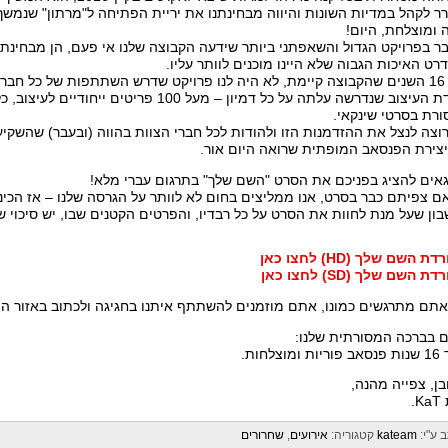
ר לקהל במדיות השונות והיווה מבחינתנו את יריית הפתיחה ל"מרתון" שנמ
 ומוצלחת, היום!
ר בפרויקט הגדול והשאפתני ביותר שידעה הקבוצה שלנו אי פעם, הן מבחינת
רט האיכות הגבוה שלא היינו מוכנים לוותר עליו.
בכל 16 השנים שהקבוצה קיימת, לא היה לנו פרויקט שדרש השתתפות של כל חב
עבודת העיצוב שנדרשה עלתה על כל דמיון – מעל 00
רת בסרטי שינקאי.
רוצה לנצל את ההזדמנות הזו ולהודות לכל חברי הצוות בהווה (ובעבר) שהשקי
צירת הפנסאב המופתית שרואה היום אור.
גאים להציג בפניכם את הסרט "השם שלך" בתרגום עברי מלא!
ם צפיתם כבר בסרט, אנו ממליצים בחום לא לוותר על הגרסה שלנו – אז הכינו
ון שעל מנת לחוות את הסרט על כל רבדיו, והפרטים הקטנים שבו, יש סיכוי ש
ת השם שלך (HD) לחצו כאן
ת השם שלך (SD) לחצו כאן
תם מתרגשים כמונו, אתם מוזמנים להשתתף איתנו בחגיגה ולכתוב באזור ה
ם בברכה המסורתית שלנו:
ומוצלחות.
בן, צפייה מהנה,
K.
 ע"י:
kateam
קטגוריה:
אירועים
,
שחרורים