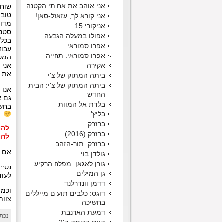
אני אוהב את אחותי הקטנה
שוחר
טובה
אני קורא לך, עזאזל-סאן!
מדוב
אניקורי 15
סטנד
אפולו במעלה הגבעה
אפרו סמוראי
אפרו סמוראי: תחייה
המסו
אקירה
אני 
את י
ביתה המתוק של צ'י
ביתה המתוק של צ'י: הבית
אנו 
החדש
גם א
בלדת אל המוות
בחשב
בליץ'
ברזרק
להורד
ברזרק (2016)
להורד
ברזרק: תור-הזהב
אם א
גולדן בוי
גורן לאגאן: מפלח הרקיע
נסיי
גן המילים
לעוד 16 שנות פנסאב פוריות 
דדמן וונדרלנד
וכמו
דוגס: כלבים תועים מייללים
צוות aT
בחשיכה
דמעת הארנבת
נכתב