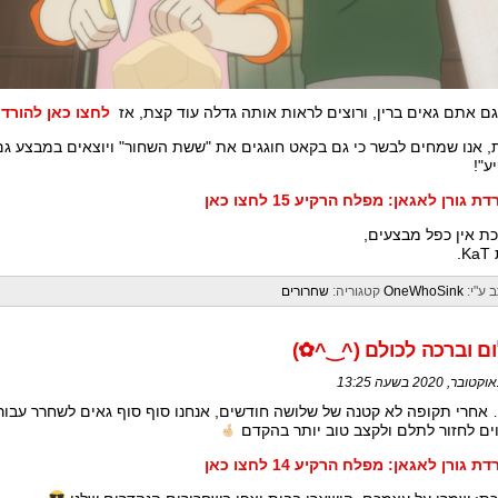
ם אתם גאים ברין, ורוצים לראות אותה גדלה עוד קצת, אז
לחצו כאן להורדת
, אנו שמחים לבשר כי גם בקאט חוגגים את "ששת השחור" ויוצאים במבצע גם
ע"!
ת גורן לאגאן: מפלח הרקיע 15 לחצו כאן
ת אין כפל מבצעים,
K.
 ע"י:
OneWhoSink
קטגוריה:
שחרורים
 וברכה לכולם ⁦(✿^‿^)⁩
אחרי תקופה לא קטנה של שלושה חודשים, אנחנו סוף סוף גאים לשחרר עבורכ
ים לחזור לתלם ולקצב טוב יותר בהקדם
ת גורן לאגאן: מפלח הרקיע 14 לחצו כאן