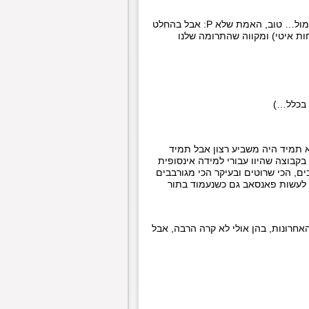
לא ייאמן שככה עברו להם 10 שנים. אני זוכר את הקמת הקבוצה כאילו זה היה אתמול… טוב, האמת שלא P: אבל בהחלט
ות איטי) ומקווה שהתרומה שלנו
 בכלל…)
 לא תמיד היה משביע רצון אבל תמיד
כות עולה ביוקר". אז אחרי 5 שנים של חברות בקבוצה שהיוו עבורי למידה אינסופית
ם, הכי שרוטים ובעיקר הכי מגורבבים
 לא?) נמשיך לעשות פאנסאב גם כשנעמוד בתור
אחרונות, בהן אולי לא קרה הרבה, אבל