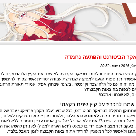
קר הביטורנט והפתעה נחמדה
 הגיע ואיתו החום והלחות. טראקר הקבוצה לא שרד את הקיץ הלוהט וקרס לנו
פשרויות נוספות הגענו למסקנה שנדרשת עבודה יסודית אשר צפויה להימשך ז
מה יהיה עם כל אלה שבדיוק עכשיו, בשעה שבחוץ אפילו עמודי תאורת הרחוב
ים לצפות בהוצאות הקבוצה?
ם, לא שכחנו אתכם!
 שמח להכריז על קיץ שמח בקאט!
תתוקן התקלה בטראקר הביטורנט, בכל שבוע נעלה מקבץ פרוייקטי עבר של הק
ייקטים תהיה זמינה
לאותו שבוע בלבד
, ולאחר מכן יימחקו הפרקים לאלתר, ו
 מה? הורדה ישירה?! אתם לא נגד כל זה? -כן, אנחנו עדיין תומכים ללא לאות
 בעקבות המצב האבסורדי בו
כמעט
(*ראו הערה למטה) לא ניתן להשיג את ה
גנו ולאפשר לכל המעוניין להוריד את הוצאות הקבוצה לזמן מוגבל בלבד.