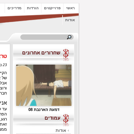
ראשי
פרוייקטים
הורדות
מדריכים
אודות
שחרורים אחרונים
טרא
23 ביולי, 2015 בשעה 20:52
הקיץ
של א
אבל 
ורוצ
חברי
אני
עד ש
גורן לאגאן: מפלח הרקיע 20
דמעת הארנבת 08
הפרו
עמודים
רגע,
זאת,
ממנה
אודות