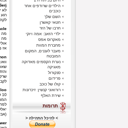
היום בכיתה ה'2
ולהל
Serj
הילדים שרודפים אחר
כוכבים
רגע 
השם שלך
לקהי
חטאי קאשרן
חרבו של הזר
acle
מה מ
ילדי הזאב: אמה ויוקי
מה ק
מאקרוס אפס
אולי
מחברת המוות
אז מ
מעבר לעננים, המקום
המובטח
mon
נערת הקסמים מאדוקה
מאגיקה
והזד
סנקורול
פרידום
לקבל
קולו של כוכב
רורואוני קנשין: זיכרונות
eloo
10
שירת האלף
המאמ
לפחו
תרומות
יאלל
(אבל
> להיכל התהילה <
wer
קאט 