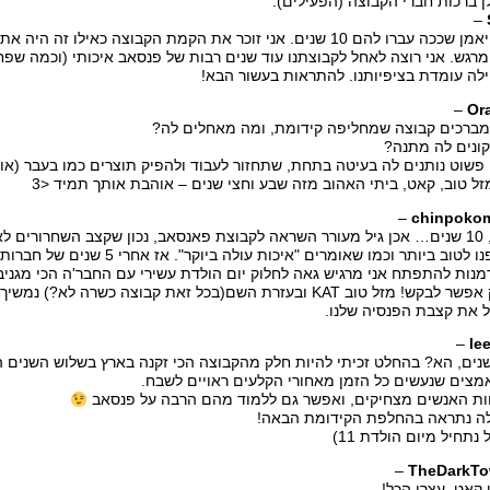
ן ברכות חברי הקבוצה (הפעילים):
–
מרגש. אני רוצה לאחל לקבוצתנו עוד שנים רבות של פנסאב איכותי (וכמה שפח
לה עומדת בציפיותנו. להתראות בעשור הבא!
–
Or
ברכים קבוצה שמחליפה קידומת, ומה מאחלים לה?
ונים לה מתנה?
 פשוט נותנים לה בעיטה בתחת, שתחזור לעבוד ולהפיק תוצרים כמו בעבר (או
זל טוב, קאט, ביתי האהוב מזה שבע וחצי שנים – אוהבת אותך תמיד <3
–
chinpoko
וואו, 10 שנים… אכן גיל מעורר השראה לקבוצת פאנסאב, נכון שקצב השחרורים
שאפנו לטוב ביותר וכמו שאומרים "אי
מנות להתפתח אני מרגיש גאה לחלוק יום הולדת עשירי עם החבר'ה הכי מגניבי
שרק אפשר לבקש! מזל טוב KAT ובעזרת השם(בכל זאת קבוצה כשרה
 את קצבת הפנסיה שלנו.
–
le
 שנים, הא? בהחלט זכיתי להיות חלק מהקבוצה הכי זקנה בארץ בשלוש השנים ה
צים שנעשים כל הזמן מאחורי הקלעים ראויים לשבח.
ת האנשים מצחיקים, ואפשר גם ללמוד מהם הרבה על פנסאב
ה נתראה בהחלפת הקידומת הבאה!
 נתחיל מיום הולדת 11)
–
TheDarkTo
קאט, עצרו הכל!