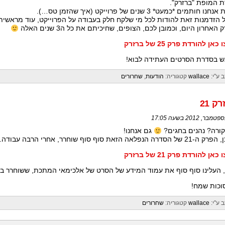
 המופת "ברזרק".
נו חותמים *כמעט* 3 שנים של פרוייקט (איך שהזמן טס…).
האחרון היום, וכמובן לכם, הצופים, שחיכיתם את כל ה3 שנים האלה
אן להורדת פרק 25 של ברזרק
ש בסדרת הסרטים העתידה לבוא!
 ע"י:
wallace
קטגוריה:
הודעות
,
שחרורים
ק 21
ורה? נהנים בחגים?
גם אנחנו!
דרה הנפלאה הזאת סוף סוף שוחרר, אחרי הרבה עבודה. מקווים שתהנו!
אן להורדת פרק 21 של ברזרק
 העלינו סוף סוף את עמוד המידע של הסרט של אלכימאי המתכת, ששוחרר בחו
וכות שמח!
 ע"י:
wallace
קטגוריה:
שחרורים