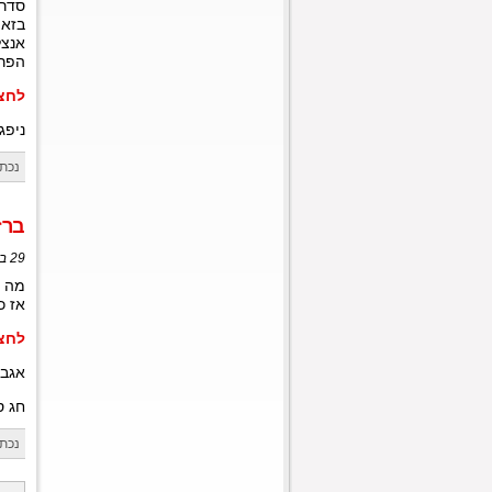
סדרת
בזאת אנח
הפרק 
לחצו כ
ניפג
נכתב
ברזר
29 בספטמבר, 2012 בשעה 17:05
מה ק
אז כן, הפרק ה-21 של הס
לחצו כ
אגב,
חג ס
נכתב