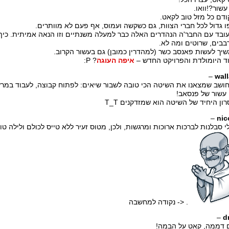
עשור?!וואו.
ודם כל מזל טוב לקאט.
 גדול לכל חברי הצוות, גם כשקשה ועמוס, אף פעם לא מוותרים.
עובד עם החבר'ה הנהדרים האלה כבר למעלה משנתיים וזו הנאה אמיתית. כיף
בבים, שרוטים ומה לא.
יך לעשות פאנסב כשר (למהדרין כמובן) גם בעשור הקרוב.
ד היומולדת והפרויקט החדש –
איפה העוגה
? P:
–
wal
עשור של פנסאב!
ון היחיד של השיטה הוא שמזדקנים T_T
–
nic
לי סבלנות לברכות ארוכות ומרגשות, ולכן, מטוס זעיר ללא טייס לכולם ולילה טוב
. <- נקודה למחשבה
–
d
 דממה, קאט על הבמה!