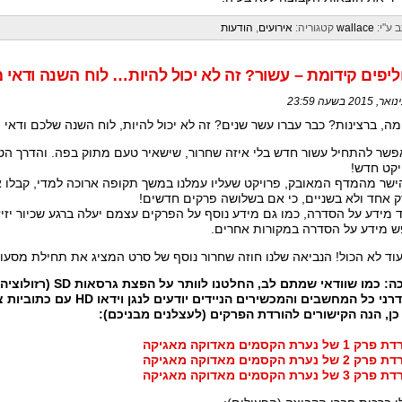
 ע"י:
wallace
קטגוריה:
אירועים
,
הודעות
יפים קידומת – עשור? זה לא יכול להיות… לוח השנה ודאי 
מה, ברצינות? כבר עברו עשר שנים? זה לא יכול להיות, לוח השנה שלכם ודאי 
פשר להתחיל עשור חדש בלי איזה שחרור, שישאיר טעם מתוק בפה. והדרך הטו
יקט חדש!
ישר מהמדף המאובק, פרויקט שעליו עמלנו במשך תקופה ארוכה למדי, קבלו
 אחד ולא בשניים, כי אם בשלושה פרקים חדשים!
 מידע על הסדרה, כמו גם מידע נוסף על הפרקים עצמם יעלה ברגע שכיור יזי
 מידע על הסדרה במקורות אחרים.
עוד לא הכול! הנביאה שלנו חוזה שחרור נוסף של סרט המציג את תחילת מסעו
עריכה: כמו שוודאי שמת
ני כל המחשבים והמכשירים הניידים יודעים לנגן וידאו HD עם כתוביות צפות.
כן, הנה הקישורים להורדת הפרקים (לעצלנים מבניכם):
 של נערת הקסמים מאדוקה מאגיקה
 של נערת הקסמים מאדוקה מאגיקה
 של נערת הקסמים מאדוקה מאגיקה