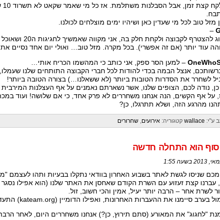
זה 
בח.
 מזל טוב לכל מי שעדין כאן ושיהיו ימים מוצלחים לכולנו.
–
G
תענוג להצטרף לקבוצה 
הה עוד יותר (אם זה אפשרי). בכל מקרה. מזל טוב… ואולי יום אחד נסיים את 
OneWhoS
– למען הסר ספק, אני כותב כי המהשמו הכריח אותי…
רשותכם, אנצל הבמה בכדי להודות לכל חברי הקבוצה התותחים שלנו שעמלו, 
ל לשחרר את הסדרות הטובות ביותר (לא ששאלנו…) בצורה הטובה ביותר!
כן, נודה לכם, הצופים שלנו, אשר נשארתם נאמנים על אף העצלנות המירבי
, על אף הקשים, הנה אנחנו משחררים לא פרק אחד, כי אם שלושה! ועוד במכה!
הנו מהרגע הזה, ושלא תתרגלו, כן?
 ע"י:
wallace
קטגוריה:
אירועים
,
שחרורים
סוף הוא התחלה חדשה
מכם שניסו לגשת לאתר בשבוע האחרון בוודאי נתקלו בבעיות ותהו לעצמם "מה קרה
, עברנו קצת זעזוע עם השרת הקודם שאחסן את האתר שלנו (הוא אפילו נסגר 
ר לשרת אחר – הרבה יותר יעיל, אמין והכי חשוב, זול.
ערב סיימנו את ההעברות האחרונות, ואפילו הדומיין (kateam.org) התעדכן ומפנה עכשיו לשרת החדש.
נת "לחגוג" את המאורע (סתם תירוץ, כן?) אנחנו משחררים היום, לאחר הרב