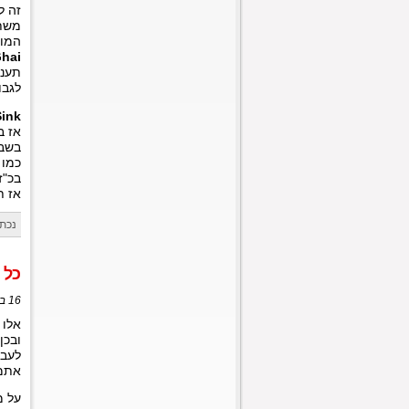
משת
המון
hai
לגבו
ink
אז ב
בשבי
כמו 
בכ"ז
אז ת
נכתב
כל 
16 במאי, 2013 בשעה 1:55
אלו 
ובכן
לעבו
אתמול ב
על מ