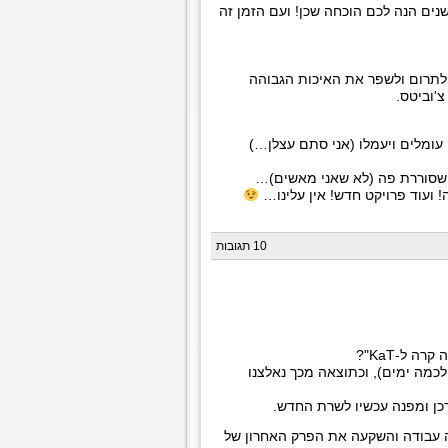
לקח קצת זמן, אבל הסבלנות משתלמת. אז כל מי שאמר שקאט לא תשרוד 10 שנים הנה לכם הוכחה שכן! ועם הזמן זה
ולקחת חלק בה, אני מקווה שאמשיך לחגיגות ה20 ושאוכל לתרום ולשפר את האיכות הגבוהה
צ'וביטס.
עומלים ויעמלו (אני סתם עצלן…)
ת שסוררת פה (לא שאני מאשים)…
 ועוד פרויקט חדש! אין עלינו…
10 תגובות
 ל-KaT"?
לכמה ימים), וכתוצאה מכך נאלצנו
ה עבודה והשקעה את הפרק האחרון של