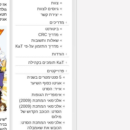
צוות
אז ל
גיוסים לצוות
גולד
יצירת קשר
חטאי
אגיט
מדריכים
ביטורנט
מדריך CRC
שאלות ותשובות
מדריך התזמון על-פי KaT
הורדות
KaT תומכים בקהילה
פרוייקטים
5 סנטימטרים בשניה
אגיטו כסוף השיער
אייר: הסרט
אימפריית הגופות
אלכימאי המתכת (2009)
אלכימאי המתכת (2009)
הסרט: הכוכב הקדוש של
מילוס
*שימ
אלכימאי המתכת הסרט:
הכובש את שאמבלה
להור