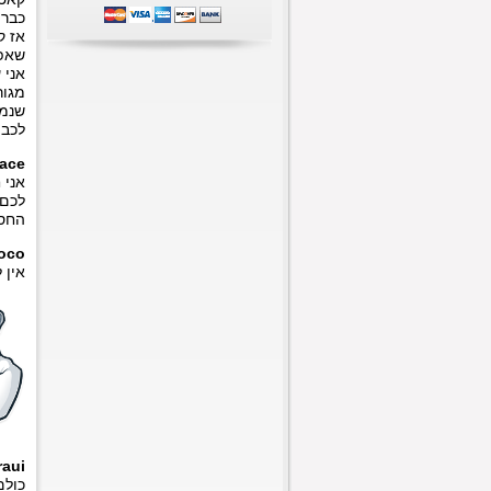
כבר 
אז ק
שאפו
אני 
מגור
שנמש
לכבו
lace
לכם 
החסר
oco
אין 
raui
כולם