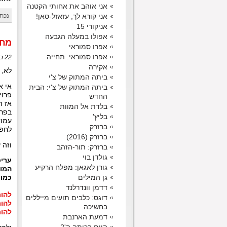
אני אוהב את אחותי הקטנה
נכתב
אני קורא לך, עזאזל-סאן!
אניקורי 15
אפולו במעלה הגבעה
מחל
אפרו סמוראי
אפרו סמוראי: תחייה
22 בינואר, 2015 בשעה 23:59
אקירה
לא, 
ביתה המתוק של צ'י
אי א
ביתה המתוק של צ'י: הבית
פרוי
החדש
אז ה
בלדת אל המוות
בפרק
בליץ'
עמוד
ברזרק
לחפש
ברזרק (2016)
וזה 
ברזרק: תור-הזהב
גולדן בוי
גורן לאגאן: מפלח הרקיע
המודר
גן המילים
כמו 
דדמן וונדרלנד
להורדת פרק 1
דוגס: כלבים תועים מייללים
להורדת פרק 2
בחשיכה
להורדת פרק 3
דמעת הארנבת