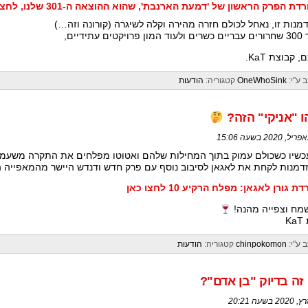
דת הפרק הראשון של 'דמעת הארנבת', שהוא ההוצאה ה-301 שלנו, לחצו כאן
מנות זו, נאחל לכולם חזרה מהירה וקלה לשיגרה (קורונה וזה…)
יקטים עתידיים,
 קבוצת KaT.
 ע"י:
OneWhoSink
קטגוריה:
הודעות
ו "אניקי" הזה?‏
כשיו כשכולם עמוק בתוך המחילות שלהם ואטוטו מפלחים את התקרה משעמום
זדמנות לקחת את לאגאן לסיבוב נוסף עם פרק חדש ודנדש היישר מהמאפייה 
ת גורן לאגאן: מפלח הרקיע 10 לחצו כאן
מח וצפייה מהנה!
K
 ע"י:
chinpokomon
קטגוריה:
הודעות
זה בדיוק "בן אדם"?