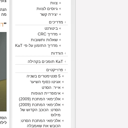
צופי
צוות
גיוסים לצוות
הנה עברנו ע
יצירת קשר
מה ש
מדריכים
"
דמ
ביטורנט
מדריך CRC
שאלות ותשובות
מדריך התזמון על-פי KaT
הורדות
KaT תומכים בקהילה
פרוייקטים
5 סנטימטרים בשניה
אגיטו כסוף השיער
אייר: הסרט
אימפריית הגופות
אלכימאי המתכת (2009)
אלכימאי המתכת (2009)
הסרט: הכוכב הקדוש של
מילוס
הסדר
אלכימאי המתכת הסרט:
לילדה
הכובש את שאמבלה