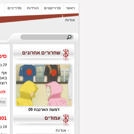
ראשי
פרוייקטים
הורדות
מדריכים
אודות
שחרורים אחרונים
סימ
29 במאי, 2020 בשעה 14:53
אף א
באמ
רוצו
להורד
נכתב
דמעת הארנבת 09
301 שחרורים עבריים כ
עמודים
18 במאי, 2020 בשעה 17:36
אודות