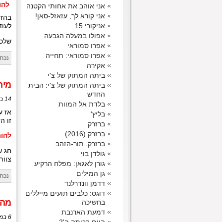
להור
אני אוהב את אחותי הקטנה
אני קורא לך, עזאזל-סאן!
בהזד
אניקורי 15
לעוד 300 שחרורים עבריים כשרים ולעוד המון פרו
אפולו במעלה הגבעה
שלכם,
אפרו סמוראי
אפרו סמוראי: תחייה
נכתב
אקירה
ביתה המתוק של צ'י
מיה
ביתה המתוק של צ'י: הבית
החדש
14 באפריל, 2020 בשעה 15:06
בלדת אל המוות
אז ע
בליץ'
זו ה
ברזרק
ברזרק (2016)
להורד
ברזרק: תור-הזהב
חג ש
גולדן בוי
צוות aT
גורן לאגאן: מפלח הרקיע
גן המילים
נכתב
דדמן וונדרלנד
דוגס: כלבים תועים מייללים
מה 
בחשיכה
דמעת הארנבת
6 במרץ, 2020 בשעה 20:21