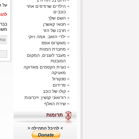
היום בכיתה ה'2
על ה
הילדים שרודפים אחר
כוכבים
להורד
השם שלך
חטאי קאשרן
בברכ
משפח
חרבו של הזר
ילדי הזאב: אמה ויוקי
נכתב
מאקרוס אפס
מחברת המוות
מעבר לעננים, המקום
המובטח
נערת הקסמים מאדוקה
מאגיקה
סנקורול
פרידום
קולו של כוכב
רורואוני קנשין: זיכרונות
שירת האלף
תרומות
> להיכל התהילה <