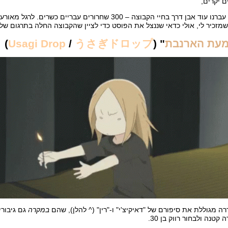
ם יקרים,
וד אבן דרך בחיי הקבוצה – 300 שחרורים עבריים כשרים. לרגל מאורע נהדר זה, אפילו הארנבת דומעת!
מזכיר לי, אולי כדאי שננצל את הפוסט כדי לציין שהקבוצה החלה בתרגום של
עת הארנבת
" (
うさぎドロップ
/
Usagi Drop
)
ה מגוללת את סיפורם של "דאיקיצ'י" ו-"רין" (^ להלן), שהם
במקרה
גם גיבור
 קטנה ולבחור רווק בן 30.