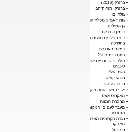
ברזרק (2016)
ברזרק: תור-הזהב
גולדן בוי
גורן לאגאן: מפלח הרקיע
גן המילים
דדמן וונדרלנד
דוגס: כלבים תועים מייללים
בחשיכה
דמעת הארנבת
היום בכיתה ה'2
הילדים שרודפים אחר
כוכבים
השם שלך
חטאי קאשרן
חרבו של הזר
ילדי הזאב: אמה ויוקי
מאקרוס אפס
מחברת המוות
מעבר לעננים, המקום
המובטח
נערת הקסמים מאדוקה
מאגיקה
סנקורול