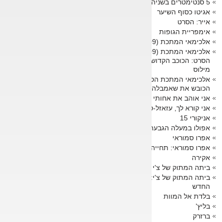
5 סנטימטרים בשניה
אגיטו כסוף השיער
אייר: הסרט
אימפריית הגופות
אלכימאי המתכת (2009)
אלכימאי המתכת (2009)
הסרט: הכוכב הקדוש של
מילוס
אלכימאי המתכת הסרט:
הכובש את שאמבלה
אני אוהב את אחותי הקטנה
אני קורא לך, עזאזל-סאן!
אניקורי 15
אפולו במעלה הגבעה
אפרו סמוראי
אפרו סמוראי: תחייה
אקירה
ביתה המתוק של צ'י
ביתה המתוק של צ'י: הבית
החדש
בלדת אל המוות
בליץ'
ברזרק