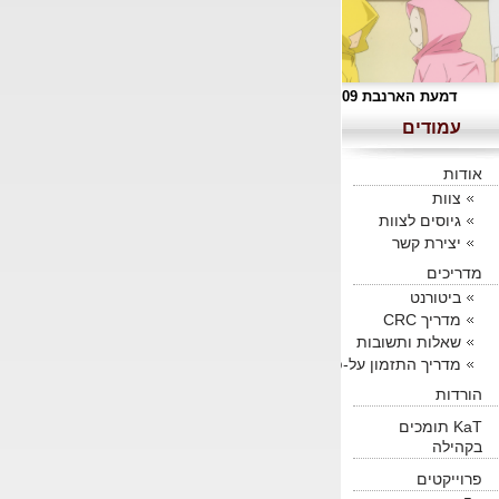
דמעת הארנבת 09
עמודים
אודות
צוות
גיוסים לצוות
יצירת קשר
מדריכים
ביטורנט
מדריך CRC
שאלות ותשובות
מדריך התזמון על-פי KaT
הורדות
KaT תומכים
בקהילה
פרוייקטים