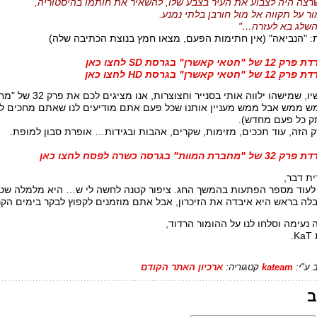
רצה היה לצבוע את העיר בצבע שלו, להשאיר את חותמו בהיסטוריה,
ר על תקווה אל מול חורבן בלתי נמנע.
השלג בא לעזרה…"
 "הנביאה" (אין חתימות הפעם, מצאו חמץ בנוצת הכתיבה שלה)
של "חטאי קאשרן" בגרסת SD לחצו כאן
של "חטאי קאשרן" בגרסת HD לחצו כאן
ועכשיו, שמישהו ילו
ש ממש אבל ממש מעניין אותנו שכל פעם אתם מודיעים לנו שאתם מחכים לזה
 כל פעם מחדש).
 הזה, עוד תככים, מזימות, שקרים, אהבות ובגידות… אופרת סבון למופת.
 "מחברת המוות" בגרסה כשרה לפסח לחצו כאן
ת דבר,
לעוד מספר הפתעות בהמשך החג. ציפור קטנה לחשה לי ש… היא מלמלה שטו
לה בראש היא איבדה את הזיכרון, אבל אתם מוזמנים לקפוץ לבקר בימים הק
 נעימה וסלחו לנו על ההומור הרדוד,
K.
 ע"י:
kateam
קטגוריה:
ארכיון האתר הקודם
ב