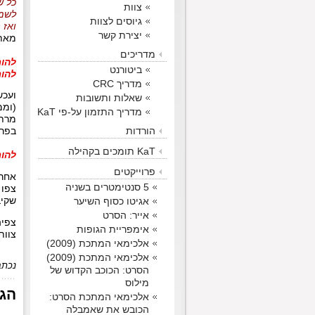
כל ש
צוות
לשמו
גיוסים לצוות
ואז 
יצירת קשר
מאת:
מדריכים
להורדת פרק 12 
ביטורנט
להורדת פרק 12 
מדריך CRC
שאלות ותשובות
(וממ
מדריך התזמון על-פי KaT
מרתק
הורדות
בפרק
KaT תומכים בקהילה
להורדת פרק 32 של
פרוייקטים
אחרי
5 סנטימטרים בשניה
צפו 
אגיטו כסוף השיער
שקיב
אייר: הסרט
צפיה
אימפריית הגופות
צוות aT
אלכימאי המתכת (2009)
אלכימאי המתכת (2009)
נכתב
הסרט: הכוכב הקדוש של
מילוס
הג
אלכימאי המתכת הסרט:
הכובש את שאמבלה