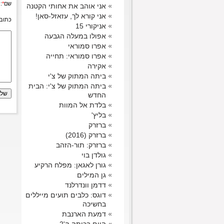
שם
*
:
אני אוהב את אחותי הקטנה
אני קורא לך, עזאזל-סאן!
כתובת
אניקורי 15
אפולו במעלה הגבעה
אפרו סמוראי
אפרו סמוראי: תחייה
אקירה
ביתה המתוק של צ'י
ביתה המתוק של צ'י: הבית
החדש
בלדת אל המוות
בליץ'
ברזרק
ברזרק (2016)
ברזרק: תור-הזהב
גולדן בוי
גורן לאגאן: מפלח הרקיע
גן המילים
דדמן וונדרלנד
דוגס: כלבים תועים מייללים
בחשיכה
דמעת הארנבת