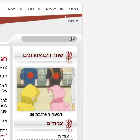
ראשי
פרוייקטים
הורדות
מדריכים
אודות
שחרורים אחרונים
חג 
8 באפריל, 2009 בשעה 19:01
חג פ
האבי
על כך שמעירו
למחו
שנת 2020. (למרות שאין משהו ששוחד שמן לא יכול לפתור באר
דמעת הארנבת 09
אז מ
עמודים
נתחיל בפרק 12 של "חטאי קאשר
"ייא
אודות