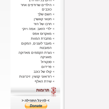
היום בכיתה ה'2
הילדים שרודפים אחר
כוכבים
השם שלך
חטאי קאשרן
חרבו של הזר
ילדי הזאב: אמה ויוקי
מאקרוס אפס
מחברת המוות
מעבר לעננים, המקום
המובטח
נערת הקסמים מאדוקה
מאגיקה
סנקורול
פרידום
קולו של כוכב
רורואוני קנשין: זיכרונות
שירת האלף
תרומות
> להיכל התהילה <