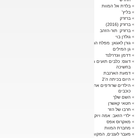
בלדת אל המוות
בליץ'
ברזרק
ברזרק (2016)
ברזרק: תור-הזהב
גולדן בוי
גורן לאגאן: מפלח הרקיע
גן המילים
דדמן וונדרלנד
דוגס: כלבים תועים מייללים
בחשיכה
דמעת הארנבת
היום בכיתה ה'2
הילדים שרודפים אחר
כוכבים
השם שלך
חטאי קאשרן
חרבו של הזר
ילדי הזאב: אמה ויוקי
מאקרוס אפס
מחברת המוות
מעבר לעננים, המקום