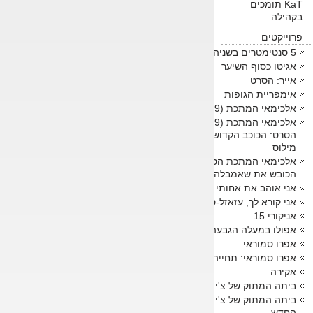
KaT תומכים
בקהילה
פרוייקטים
5 סנטימטרים בשניה
אגיטו כסוף השיער
אייר: הסרט
אימפריית הגופות
אלכימאי המתכת (2009)
אלכימאי המתכת (2009)
הסרט: הכוכב הקדוש של
מילוס
אלכימאי המתכת הסרט:
הכובש את שאמבלה
אני אוהב את אחותי הקטנה
אני קורא לך, עזאזל-סאן!
אניקורי 15
אפולו במעלה הגבעה
אפרו סמוראי
אפרו סמוראי: תחייה
אקירה
ביתה המתוק של צ'י
ביתה המתוק של צ'י: הבית
החדש