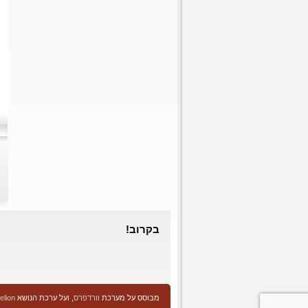
בקרוב!
מבוסס על מערכת
וורדפרס
, ועל ערכת הנושא
elion