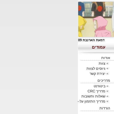
דמעת הארנבת 09
עמודים
אודות
צוות
גיוסים לצוות
יצירת קשר
מדריכים
ביטורנט
מדריך CRC
שאלות ותשובות
מדריך התזמון על-פי KaT
הורדות