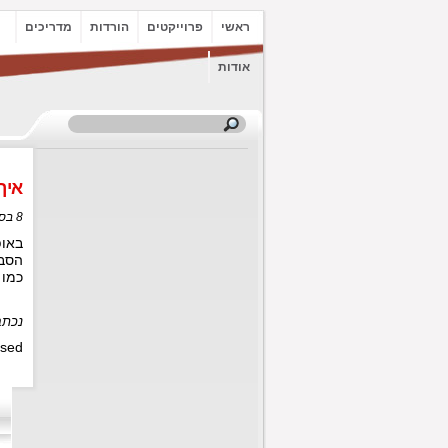
ראשי
פרוייקטים
הורדות
מדריכים
אודות
איך
8 בספטמבר, 2015 בשעה 18:19
באופ
הסבר
כמו 
נכתב
sed.