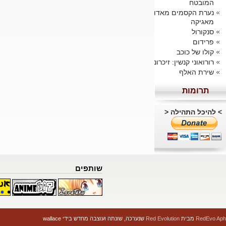
המובטח
נערת הקסמים מאדוקה
מאגיקה
סנקורול
פרידום
קולו של כוכב
רורואוני קנשין: זיכרונות
שירת האלף
תרומות
> להיכל התהילה <
שותפים
RedEvo Aph
מבית
Red Evolution
שנערכה, שונתה ועוצבה מחדש בידי wallace