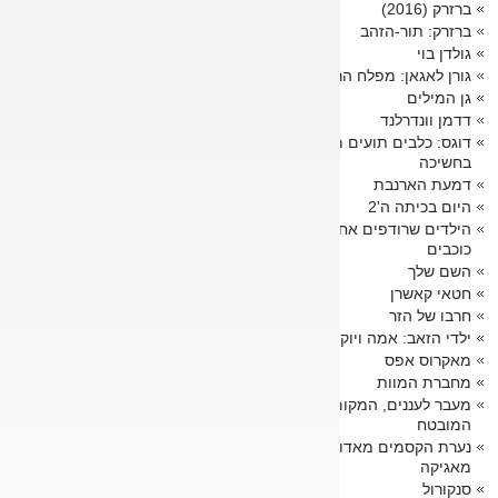
ברזרק (2016)
ברזרק: תור-הזהב
גולדן בוי
גורן לאגאן: מפלח הרקיע
גן המילים
דדמן וונדרלנד
דוגס: כלבים תועים מייללים
בחשיכה
דמעת הארנבת
היום בכיתה ה'2
הילדים שרודפים אחר
כוכבים
השם שלך
חטאי קאשרן
חרבו של הזר
ילדי הזאב: אמה ויוקי
מאקרוס אפס
מחברת המוות
מעבר לעננים, המקום
המובטח
נערת הקסמים מאדוקה
מאגיקה
סנקורול