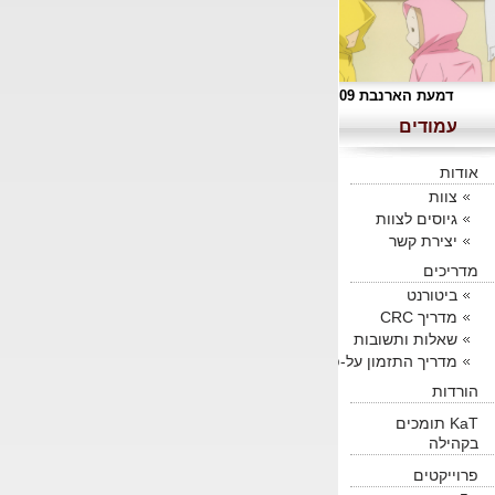
דמעת הארנבת 09
עמודים
אודות
צוות
גיוסים לצוות
יצירת קשר
מדריכים
ביטורנט
מדריך CRC
שאלות ותשובות
מדריך התזמון על-פי KaT
הורדות
KaT תומכים
בקהילה
פרוייקטים