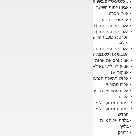
5 סנטימטרים בשניה
אגיטו כסוף השיער
אייר: הסרט
אימפריית הגופות
אלכימאי המתכת (2009)
אלכימאי המתכת (2009)
הסרט: הכוכב הקדוש של
מילוס
אלכימאי המתכת הסרט:
הכובש את שאמבלה
אני אוהב את אחותי הקטנה
אני קורא לך, עזאזל-סאן!
אניקורי 15
אפולו במעלה הגבעה
אפרו סמוראי
אפרו סמוראי: תחייה
אקירה
ביתה המתוק של צ'י
ביתה המתוק של צ'י: הבית
החדש
בלדת אל המוות
בליץ'
ברזרק