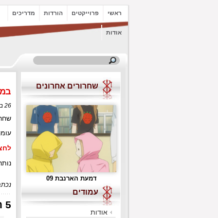
ראשי
פרוייקטים
הורדות
מדריכים
אודות
שחרורים אחרונים
במצ
26 ביולי, 2018 בשעה 21:28
שחרו
עומס
לחצו כא
נותר
דמעת הארנבת 09
נכתב
עמודים
5 תגובות ל“במצב רוח רגשני”
אודות