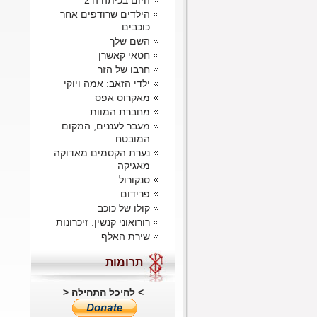
היום בכיתה ה'2
הילדים שרודפים אחר
כוכבים
השם שלך
חטאי קאשרן
חרבו של הזר
ילדי הזאב: אמה ויוקי
מאקרוס אפס
מחברת המוות
מעבר לעננים, המקום
המובטח
נערת הקסמים מאדוקה
מאגיקה
סנקורול
פרידום
קולו של כוכב
רורואוני קנשין: זיכרונות
שירת האלף
תרומות
> להיכל התהילה <