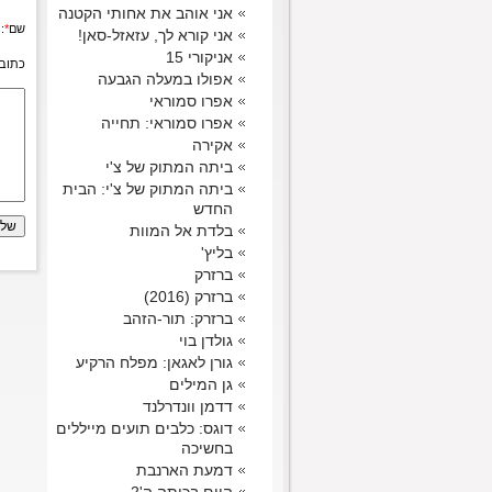
אני אוהב את אחותי הקטנה
שם
*
:
אני קורא לך, עזאזל-סאן!
אניקורי 15
כתובת
אפולו במעלה הגבעה
אפרו סמוראי
אפרו סמוראי: תחייה
אקירה
ביתה המתוק של צ'י
ביתה המתוק של צ'י: הבית
החדש
בלדת אל המוות
בליץ'
ברזרק
ברזרק (2016)
ברזרק: תור-הזהב
גולדן בוי
גורן לאגאן: מפלח הרקיע
גן המילים
דדמן וונדרלנד
דוגס: כלבים תועים מייללים
בחשיכה
דמעת הארנבת